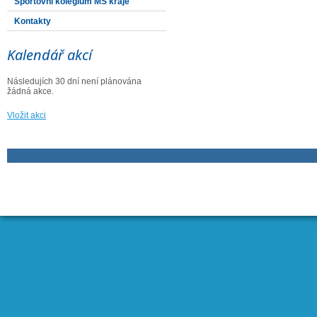
Sportovní kolegium MS kraje
Kontakty
Kalendář akcí
Následujích 30 dní není plánována
žádná akce.
Vložit akci