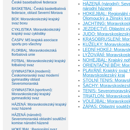
České baseballové federace
HÁZENÁ (národní): Seve
národní házené
BASKETBAL: Česká basketbalová
federace, oblast Severní Morava
HOKEJBAL: Regionální s
Olomoucký a Zlínský kra
BOX: Moravskoslezský krajský
svaz boxu
JACHTING: Moravskoslez
JEZDECTVÍ: Oblastní vý
CYKLISTIKA: Moravskoslezský
krajský svaz cyklistiky
JUDO: Moravskoslezský 
KRASOBRUSLENÍ: Moravs
ČASPV: MS krajská asociace
sportu pro všechny
KUŽELKY: Moravskoslez
LEDNÍ HOKEJ: Moravskos
FLORBAL: Moravskoslezská
florbalová unie
LYŽOVÁNÍ: Moravskoslez
NOHEJBAL: Krajský nohe
FOTBAL: Moravskoslezský krajský
fotbalový svaz
ORIENTAČNÍ BĚH: Morav
PLAVÁNÍ: Krajský svaz Č
GYMNASTIKA (moderní):
Moravskoslezský kraj
Českomoravský svaz moderní
gymnastiky oblast
STOLNÍ TENIS: Moravsko
Severomoravská
ŠACHY: Moravskoslezsk
GYMNASTIKA (sportovní):
TENIS: Severomoravský
Moravskoslezský krajský
TRIATLON: Moravskoslez
gymnastický svaz
VOLEJBAL: Moravskoslez
HÁZENÁ: Moravskoslezský krajský
ZÁPAS: Oblastní soutěž
svaz házené
HÁZENÁ (národní):
Severomoravská oblastní soutěžní
komise národní házené
HOKEJBAL: Regionální svaz