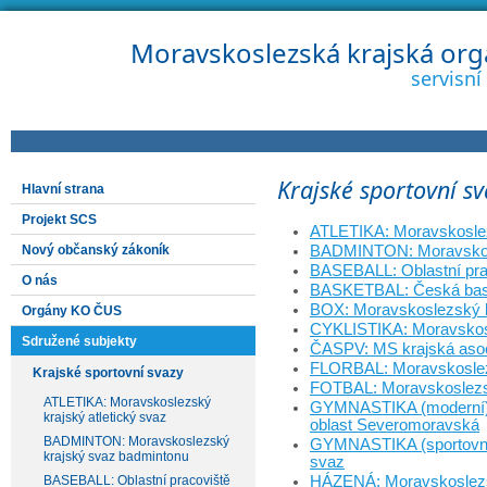
Moravskoslezská krajská org
servisn
Krajské sportovní s
Hlavní strana
Projekt SCS
ATLETIKA: Moravskoslezs
Nový občanský zákoník
BADMINTON: Moravskosl
BASEBALL: Oblastní pra
O nás
BASKETBAL: Česká baske
BOX: Moravskoslezský k
Orgány KO ČUS
CYKLISTIKA: Moravskosl
Sdružené subjekty
ČASPV: MS krajská asoc
FLORBAL: Moravskoslezs
Krajské sportovní svazy
FOTBAL: Moravskoslezsk
ATLETIKA: Moravskoslezský
GYMNASTIKA (moderní):
krajský atletický svaz
oblast Severomoravská
BADMINTON: Moravskoslezský
GYMNASTIKA (sportovní
krajský svaz badmintonu
svaz
BASEBALL: Oblastní pracoviště
HÁZENÁ: Moravskoslezs