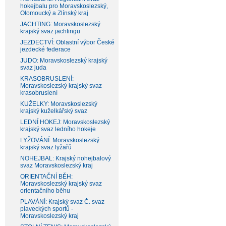
hokejbalu pro Moravskoslezský,
Olomoucký a Zlínský kraj
JACHTING: Moravskoslezský
krajský svaz jachtingu
JEZDECTVÍ: Oblastní výbor České
jezdecké federace
JUDO: Moravskoslezský krajský
svaz juda
KRASOBRUSLENÍ:
Moravskoslezský krajský svaz
krasobruslení
KUŽELKY: Moravskoslezský
krajský kuželkářský svaz
LEDNÍ HOKEJ: Moravskoslezský
krajský svaz ledního hokeje
LYŽOVÁNÍ: Moravskoslezský
krajský svaz lyžařů
NOHEJBAL: Krajský nohejbalový
svaz Moravskoslezský kraj
ORIENTAČNÍ BĚH:
Moravskoslezský krajský svaz
orientačního běhu
PLAVÁNÍ: Krajský svaz Č. svaz
plaveckých sportů -
Moravskoslezský kraj