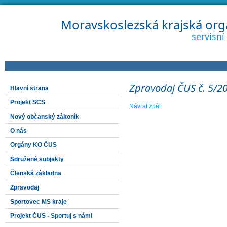
Moravskoslezská krajská org
servisn
Zpravodaj ČUS č. 5/2
Hlavní strana
Projekt SCS
Návrat zpět
Nový občanský zákoník
O nás
Orgány KO ČUS
Sdružené subjekty
Členská základna
Zpravodaj
Sportovec MS kraje
Projekt ČUS - Sportuj s námi