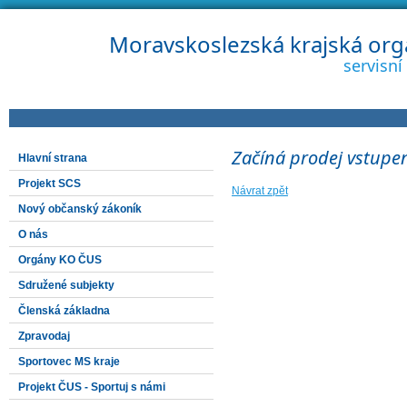
Moravskoslezská krajská org
servisn
Začíná prodej vstupe
Hlavní strana
Projekt SCS
Návrat zpět
Nový občanský zákoník
O nás
Orgány KO ČUS
Sdružené subjekty
Členská základna
Zpravodaj
Sportovec MS kraje
Projekt ČUS - Sportuj s námi