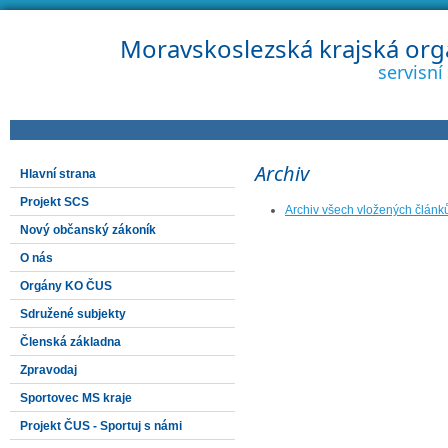
Moravskoslezská krajská org
servisn
Archiv
Hlavní strana
Projekt SCS
Archiv všech vložených článk
Nový občanský zákoník
O nás
Orgány KO ČUS
Sdružené subjekty
Členská základna
Zpravodaj
Sportovec MS kraje
Projekt ČUS - Sportuj s námi